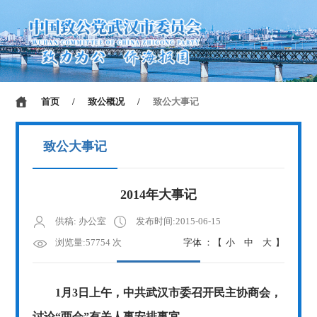
首页
/
致公概况
/
致公大事记
致公大事记
2014年大事记
供稿: 办公室
发布时间:2015-06-15
浏览量:57754 次
字体 ：【
小
中
大
】
1
月
3
日上午，中共武汉市委召开民主协商会，
讨论“两会”有关人事安排事宜。