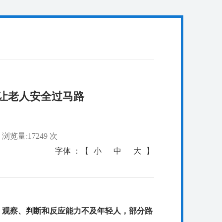
让老人安全过马路
浏览量:17249 次
字体 ：【
小
中
大
】
，观察、判断和反应能力不及年轻人，部分路