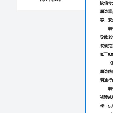
段信号
周边重
容、安
胡
导致老
装规范
低于0.
《
周边路
辆通行
胡
视障或
椅，供