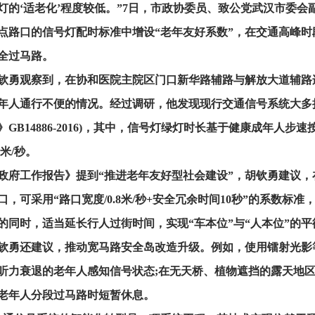
灯的‘适老化’程度较低。”7日，市政协委员、致公党武汉市委
点路口的信号灯配时标准中增设“老年友好系数”，在交通高峰
全过马路。
钦勇观察到，在协和医院主院区门口新华路辅路与解放大道辅路
年人通行不便的情况。经过调研，他发现现行交通信号系统大多执
》GB14886-2016)，其中，信号灯绿灯时长基于健康成年人步
8米/秒。
政府工作报告》提到“推进老年友好型社会建设”，胡钦勇建议
口，可采用“路口宽度/0.8米/秒+安全冗余时间10秒”的系数
的同时，适当延长行人过街时间，实现“车本位”与“人本位”的平
钦勇还建议，推动宽马路安全岛改造升级。例如，使用镭射光影
听力衰退的老年人感知信号状态;在无天桥、植物遮挡的露天地
老年人分段过马路时短暂休息。