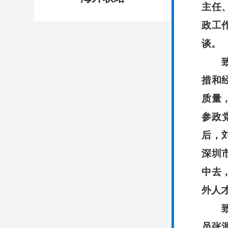
主任
政工
谈。
致公
措和
质量
参政
后，
深圳
中去
外人
致公
员张