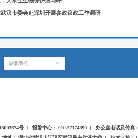
东：为水生生物保护鼓与呼
党武汉市委会赴深圳开展参政议政工作调研
湖北致公
5003674号
|
报警中心： 010-57174890
|
办公室电话及传真：85
地址： 湖北省武汉市江汉区武汉民主党派大楼
|
技术支持：