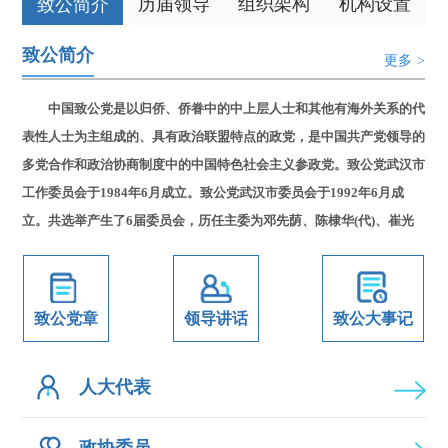
历届领导
组织架构
机构设置
致公简介
致公简介
更多
>
中国致公党是以归侨、侨眷中的中上层人士和其他有海外关系的代
表性人士为主组成的、具有政治联盟特点的政党，是中国共产党领导的
多党合作和政治协商制度中的中国特色社会主义参政党。致公党武汉市
工作委员会于1984年6月成立。致公党武汉市委员会于1992年6月成
立。共选举产生了6届委员会，历任主委为邓先荫、陈棣华(代)、崔光
杰、姚凯伦、吴继洲、徐旭东。 本届委员会由31名委员组成，其中主
委1人、副主委6人、常委13人。
致公党章
领导讲话
致公大事记
人大代表
政协委员