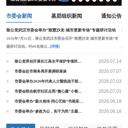
市委会新闻
基层组织新闻
通知公告
致公党武汉市委会举办“致慧沙龙·城市更新专场”专题研讨活动
2026年7月31日，致公党武汉市委会召开“致慧沙龙·城市更新专场”专
为
题研讨活动。约40名致公...
[详情]
年
年生
2026.07.14
致公党界别开展长江高水平保护专项民主监督 聚焦跨区域流域联防联治深入调研
2026.07.07
市委会赴市商务局开展调研座谈
2026.07.03
市委会举办2026年代表人士暨统战干部能力提升培训班
2026.07.01
市委会联合航空社区点亮“微心愿”小善举绘就基层治理温暖底色
2026.06.18
市委会举办“薪火相传·同心艺绘”书画采风活动
2026.06.18
市委会举办“参政为公，实干为民”主题教育读书会