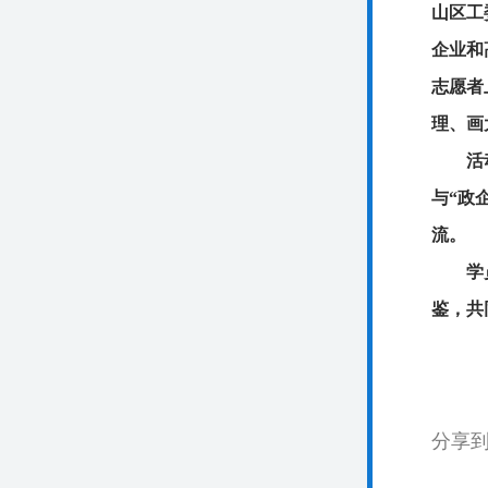
山区工
企业和
志愿者
理、画
活
与“政
流。
学
鉴，共
分享