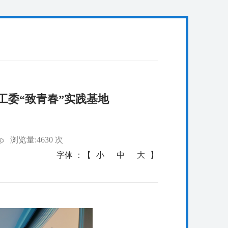
工委“致青春”实践基地
浏览量:4630 次
字体 ：【
小
中
大
】