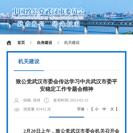
首页
/
自身建设
/
机关建设
机关建设
致公党武汉市委会传达学习中共武汉市委平
安稳定工作专题会精神
供稿: 张肖
发布时间:2023-02-21
浏览量:45452 次
字体 ：【
小
中
大
】
2月20日上午，致公党武汉
市委会机关召开会