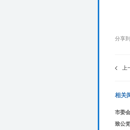
分享
上
相关
市委
致公